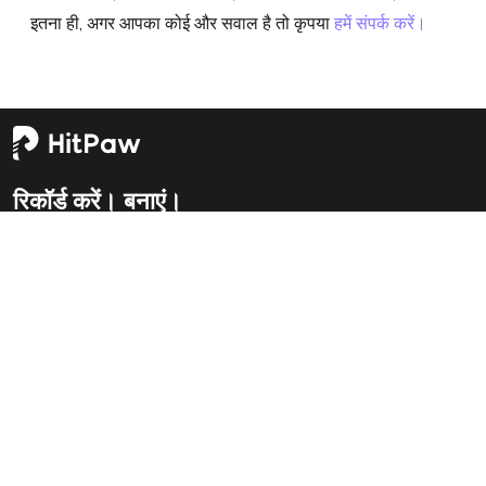
इतना ही, अगर आपका कोई और सवाल है तो कृपया
हमें संपर्क करें।
रिकॉर्ड करें। बनाएं।
मज़ा लें।
शुरू हो जाओ
सहायता
विंडोज़ पर वीडियो संपादित करें
कंपनी
धन वापसी नीति